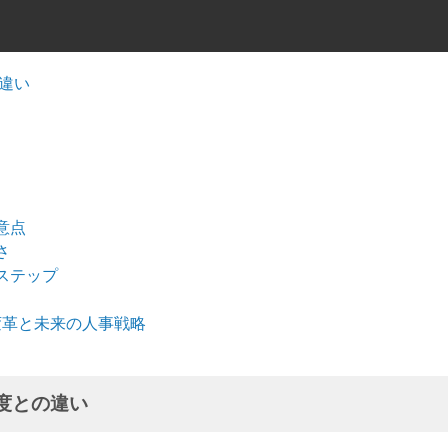
違い
意点
さ
ステップ
変革と未来の人事戦略
度との違い