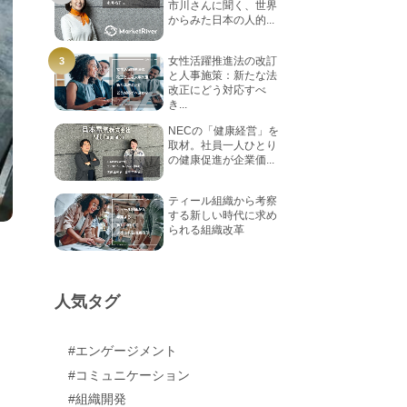
市川さんに聞く、世界
からみた日本の人的...
女性活躍推進法の改訂
と人事施策：新たな法
改正にどう対応すべ
き...
NECの「健康経営」を
取材。社員一人ひとり
の健康促進が企業価...
ティール組織から考察
する新しい時代に求め
られる組織改革
人気タグ
#エンゲージメント
#コミュニケーション
#組織開発