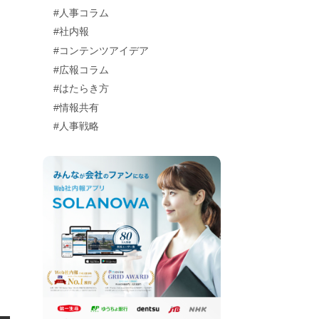
#人事コラム
#社内報
#コンテンツアイデア
#広報コラム
#はたらき方
#情報共有
#人事戦略