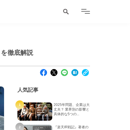
トを徹底解説
人気記事
2025年問題、企業は大
丈夫？ 業界別の影響と
具体的な5つの...
『楽天IR戦記』著者の