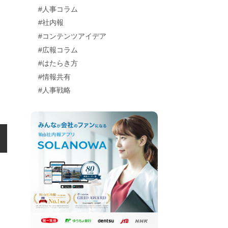
#人事コラム
#社内報
#コンテンツアイデア
#広報コラム
#はたらき方
#情報共有
#人事戦略