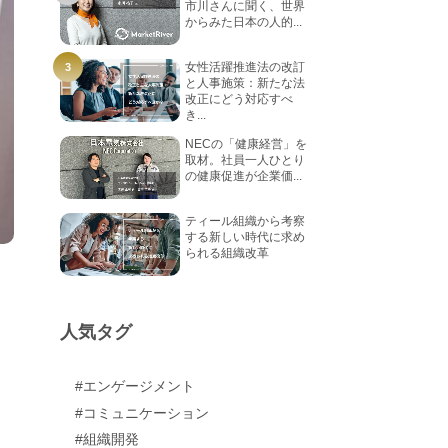
市川さんに聞く、世界
からみた日本の人的...
女性活躍推進法の改訂
と人事施策：新たな法
改正にどう対応すべ
き...
NECの「健康経営」を
取材。社員一人ひとり
の健康促進が企業価...
ティール組織から考察
する新しい時代に求め
られる組織改革
人気タグ
#エンゲージメント
#コミュニケーション
#組織開発