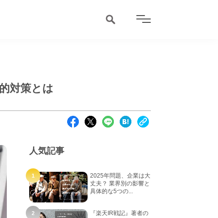
的対策とは
人気記事
2025年問題、企業は大
丈夫？ 業界別の影響と
具体的な5つの...
『楽天IR戦記』著者の