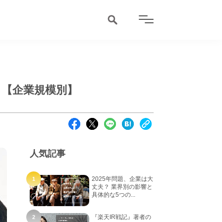
 【企業規模別】
人気記事
2025年問題、企業は大
丈夫？ 業界別の影響と
具体的な5つの...
『楽天IR戦記』著者の