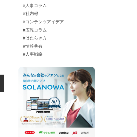
#人事コラム
#社内報
#コンテンツアイデア
#広報コラム
#はたらき方
#情報共有
#人事戦略