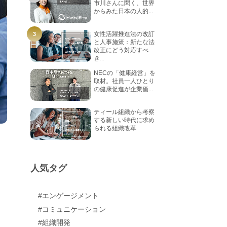
市川さんに聞く、世界
からみた日本の人的...
女性活躍推進法の改訂
と人事施策：新たな法
改正にどう対応すべ
き...
NECの「健康経営」を
取材。社員一人ひとり
の健康促進が企業価...
ティール組織から考察
する新しい時代に求め
られる組織改革
人気タグ
#エンゲージメント
#コミュニケーション
#組織開発